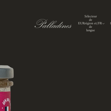
Sélecteur
de
EUR
région et
/
FR
de
langue