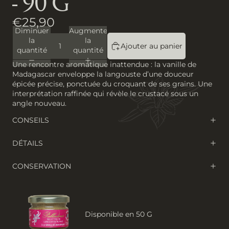
- 90 G
€25,90
Diminuer
Augmenter
la
la
Ajouter au panier
quantité
quantité
Une rencontre aromatique inattendue : la vanille de
Madagascar enveloppe la langouste d’une douceur
épicée précise, ponctuée du croquant de ses grains. Une
interprétation raffinée qui révèle le crustacé sous un
angle nouveau.
CONSEILS
DÉTAILS
CONSERVATION
Disponible en 50 G