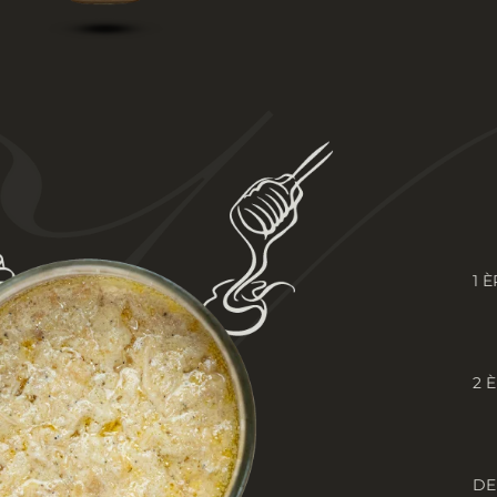
1 
2 
DE